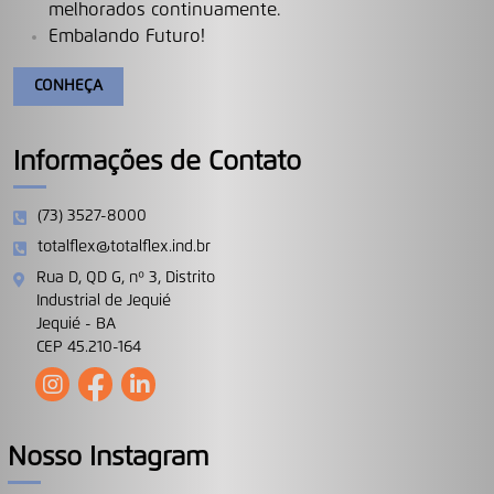
melhorados continuamente.
Embalando Futuro!
CONHEÇA
Informações de Contato
(73) 3527-8000
totalflex@totalflex.ind.br
Rua D, QD G, nº 3, Distrito
Industrial de Jequié
Jequié - BA
CEP 45.210-164
Nosso Instagram